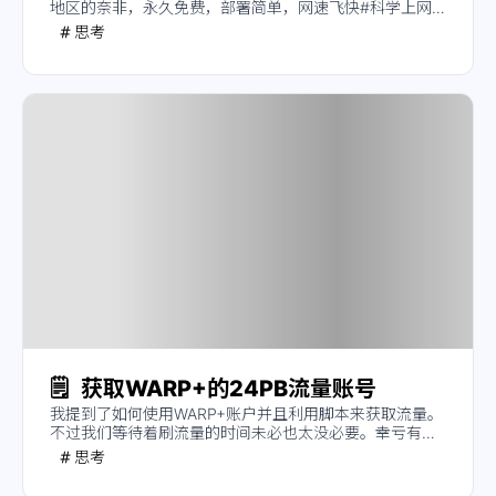
地区的奈非，永久免费，部署简单，网速飞快#科学上网
#v2ray
思考
🗒️
获取WARP+的24PB流量账号
我提到了如何使用WARP+账户并且利用脚本来获取流量。
不过我们等待着刷流量的时间未必也太没必要。幸亏有一
位无名的大神，他提供了使用利用WARP+的24PB Bug，
思考
可以实现免刷流量获取WARP+账户。